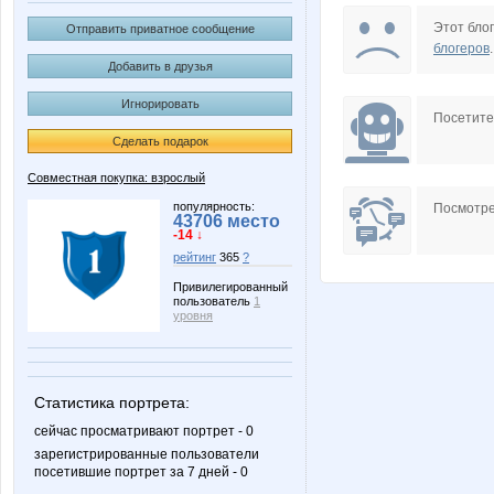
Lonza
N@T@
Этот блог
Отправить приватное сообщение
блогеров
.
Добавить в друзья
Игнорировать
Panfa!
Stella6
Посетит
Сделать подарок
Совместная покупка: взрослый
n@t@li_a
бэста
популярность:
Посмотре
43706 место
-14 ↓
рейтинг
365
?
Привилегированный
пользователь
1
Крошка Мю
Лана22
уровня
Статистика портрета:
Заботливый клининг
ЧИрочк
сейчас просматривают портрет - 0
зарегистрированные пользователи
посетившие портрет за 7 дней - 0