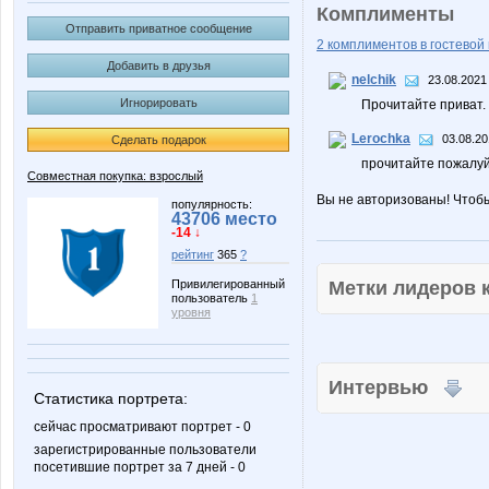
Комплименты
Отправить приватное сообщение
2 комплиментов в гостевой 
Добавить в друзья
nelchik
23.08.2021
Игнорировать
Прочитайте приват. 
Lerochka
03.08.20
Сделать подарок
прочитайте пожалуй
Совместная покупка: взрослый
Вы не авторизованы! Чтоб
популярность:
43706 место
-14 ↓
рейтинг
365
?
Метки лидеров
Привилегированный
пользователь
1
уровня
Интервью
Статистика портрета:
сейчас просматривают портрет - 0
зарегистрированные пользователи
посетившие портрет за 7 дней - 0